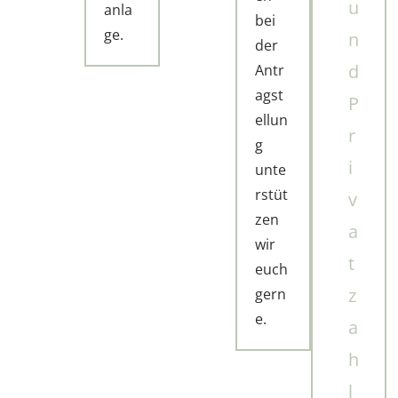
u
anla
bei
ge.
n
der
d
Antr
agst
P
ellun
r
g
i
unte
rstüt
v
zen
a
wir
t
euch
z
gern
e.
a
h
l