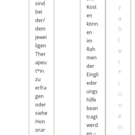
sind
z
Kost
bei
en
a
der/
könn
h
dem
en
jewei
l
im
ligen
Rah
e
Ther
men
r
apeu
der
t*in
*
Eingli
zu
i
eder
erfra
ungs
n
gen
hilfe
n
oder
bean
siehe
e
tragt
Hon
werd
n
orar
en –