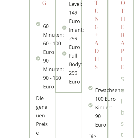
G
T
O
Level:
U
T
149
N
H
Euro
G
E
60
Infant:
+
R
Minuten:
299
A
A
60 - 100
Euro
D
P
Euro
Full
H
I
90
Body:
S
E
Minuten:
299
90 - 150
S
Euro
Euro
e
Erwachsene:
Die
100 Euro
l
gena
Kinder:
b
uen
90
s
Preis
Euro
e
t
Die