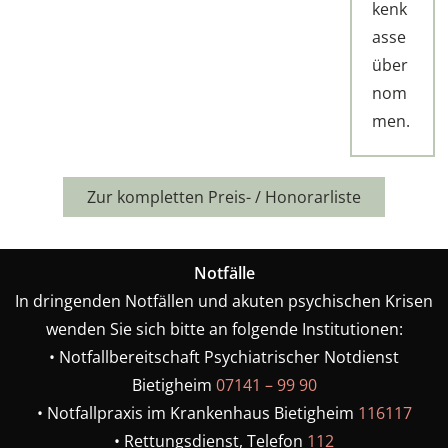
kenk
asse
über
nom
men.
Zur kompletten Preis- / Honorarliste
Notfälle
In dringenden Notfällen und akuten psychischen Krisen
wenden Sie sich bitte an folgende Institutionen:
•⁠ ⁠Notfallbereitschaft Psychiatrischer Notdienst
Bietigheim
07141 – 99 90
•⁠ ⁠Notfallpraxis im Krankenhaus Bietigheim
116117
•⁠ ⁠Rettungsdienst, Telefon
112