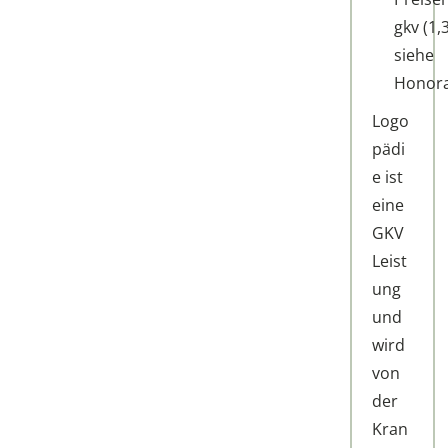
gkv (1,
siehe
Honora
Logo
pädi
e ist
eine
GKV
Leist
ung
und
wird
von
der
Kran