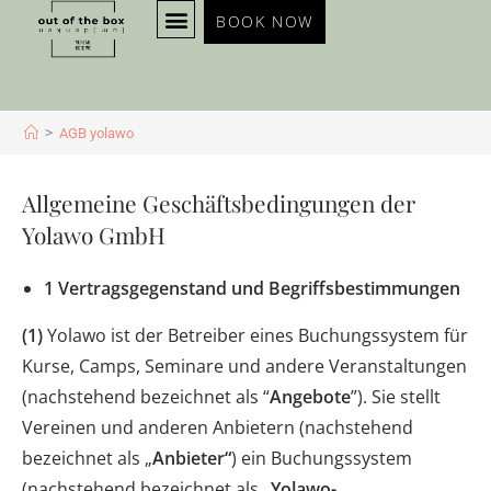
BOOK NOW
KURSE & EVENTS
KONTAKT & ANFAHRT
>
AGB yolawo
Allgemeine Geschäftsbedingungen der
Yolawo GmbH
1 Vertragsgegenstand und Begriffsbestimmungen
(1)
Yolawo ist der Betreiber eines Buchungssystem für
Kurse, Camps, Seminare und andere Veranstaltungen
(nachstehend bezeichnet als “
Angebote
”). Sie stellt
Vereinen und anderen Anbietern (nachstehend
bezeichnet als „
Anbieter“
) ein Buchungssystem
(nachstehend bezeichnet als „
Yolawo-