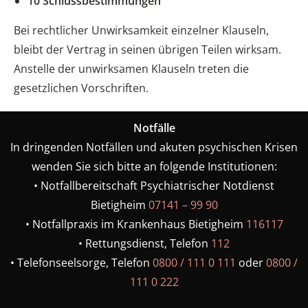
10 Schlussbestimmungen
Bei rechtlicher Unwirksamkeit einzelner Klauseln,
bleibt der Vertrag in seinen übrigen Teilen wirksam.
Anstelle der unwirksamen Klauseln treten die
gesetzlichen Vorschriften.
Notfälle
In dringenden Notfällen und akuten psychischen Krisen
wenden Sie sich bitte an folgende Institutionen:
•⁠ ⁠Notfallbereitschaft Psychiatrischer Notdienst
Bietigheim
07141 – 99 90
•⁠ ⁠Notfallpraxis im Krankenhaus Bietigheim
116117
•⁠ ⁠Rettungsdienst, Telefon
112
•⁠ ⁠Telefonseelsorge, Telefon
0800 / 111 0 111
oder
0800 /
111 0 222